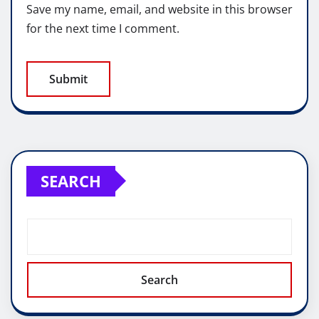
Save my name, email, and website in this browser
for the next time I comment.
SEARCH
Search