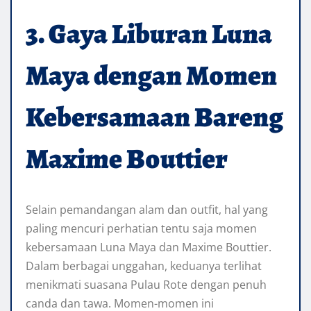
3. Gaya Liburan Luna
Maya dengan Momen
Kebersamaan Bareng
Maxime Bouttier
Selain pemandangan alam dan outfit, hal yang
paling mencuri perhatian tentu saja momen
kebersamaan Luna Maya dan Maxime Bouttier.
Dalam berbagai unggahan, keduanya terlihat
menikmati suasana Pulau Rote dengan penuh
canda dan tawa. Momen-momen ini