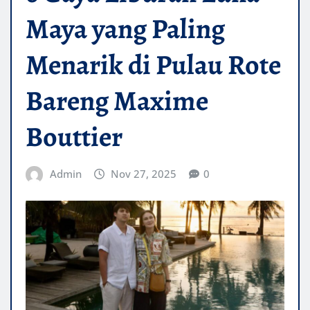
Maya yang Paling
Menarik di Pulau Rote
Bareng Maxime
Bouttier
Admin
Nov 27, 2025
0