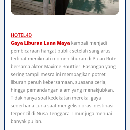
HOTEL4D
Gaya Liburan Luna Maya
kembali menjadi
pembicaraan hangat publik setelah sang artis
terlihat menikmati momen liburan di Pulau Rote
bersama aktor Maxime Bouttier. Pasangan yang
sering tampil mesra ini membagikan potret
liburan penuh kebersamaan, suasana ceria,
hingga pemandangan alam yang menakjubkan.
Tidak hanya soal kedekatan mereka, gaya
sederhana Luna saat mengeksplorasi destinasi
terpencil di Nusa Tenggara Timur juga menuai
banyak pujian.