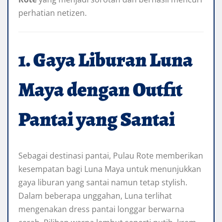
perhatian netizen.
1. Gaya Liburan Luna
Maya dengan Outfit
Pantai yang Santai
Sebagai destinasi pantai, Pulau Rote memberikan
kesempatan bagi Luna Maya untuk menunjukkan
gaya liburan yang santai namun tetap stylish.
Dalam beberapa unggahan, Luna terlihat
mengenakan dress pantai longgar berwarna