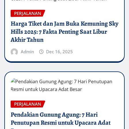
PERJALANAN
Harga Tiket dan Jam Buka Kemuning Sky
Hills 2025: 7 Fakta Penting Saat Libur
Akhir Tahun
Admin
Dec 16, 2025
PERJALANAN
Pendakian Gunung Agung: 7 Hari
Penutupan Resmi untuk Upacara Adat