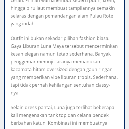
cerah. Pilihan warna lembut seperti putih, krem,
hingga biru laut membuat tampilannya semakin
selaras dengan pemandangan alam Pulau Rote
yang indah.
Outfit ini bukan sekadar pilihan fashion biasa.
Gaya Liburan Luna Maya tersebut mencerminkan
kesan elegan namun tetap sederhana. Banyak
penggemar memuji caranya memadukan
kacamata hitam oversized dengan gaun ringan
yang memberikan vibe liburan tropis. Sederhana,
tapi tidak pernah kehilangan sentuhan classy-
nya.
Selain dress pantai, Luna juga terlihat beberapa
kali mengenakan tank top dan celana pendek
berbahan katun. Kombinasi ini membuatnya