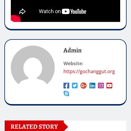
Admin
Website:
https://gochanggut.org
RELATED STORY