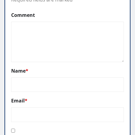
Comment
Name
*
Email
*