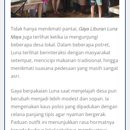
Gaya Liburan Luna
Tidak hanya menikmati pantai,
Maya
juga terlihat ketika ia mengunjungi
beberapa desa lokal. Dalam beberapa potret,
Luna terlihat berinteraksi dengan masyarakat
setempat, mencicipi makanan tradisional, hingga
menikmati suasana pedesaan yang masih sangat
asri.
Gaya berpakaian Luna saat menjelajah desa pun
berubah menjadi lebih modest dan sopan. Ia
mengenakan kaus polos yang dipadukan dengan
celana panjang tipis agar nyaman bergerak.
Paduan outfit ini menunjukkan rasa hormatnya